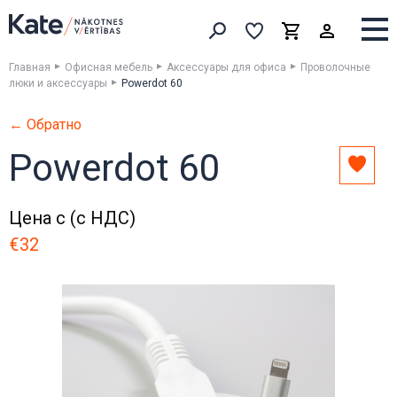
Выборка
Выборка
Корзина
Искать товары
Главная
Офисная мебель
Аксессуары для офиса
Проволочные
люки и аксессуары
Powerdot 60
← Обратно
Powerdot 60
Доба
в
выбо
Цена с (с НДС)
€32