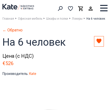
Выборка
Выборка
Корзина
Искать товары
Главная
Офисная мебель
Шкафы и полки
Локеры
На 6 человек
← Обратно
На 6 человек
Доба
в
выбо
Цена (с НДС)
€526
Производитель:
Kate