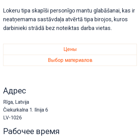
Lokeru tipa skapīši personīgo mantu glabāšanai, kas ir
neatņemama sastāvdaļa atvērtā tipa birojos, kuros
darbinieki strādā bez noteiktas darba vietas.
Цены
Выбор материалов
Адрес
Rīga, Latvija
Čiekurkalna 1. līnija 6
LV-1026
Рабочее время