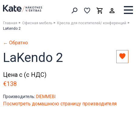
Выборка
Выборка
Корзина
Искать товары
Главная
Офисная мебель
Кресла для посетителей/ конференций
LaKendo 2
← Обратно
LaKendo 2
Доба
в
выбо
Цена с (с НДС)
€138
Производитель:
DIEMMEBI
Посмотреть домашнюю страницу производителя