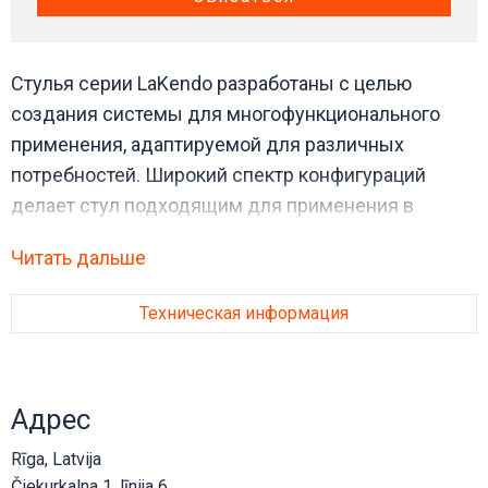
Стулья серии LaKendo разработаны с целью
создания системы для многофункционального
применения, адаптируемой для различных
потребностей. Широкий спектр конфигураций
делает стул подходящим для применения в
офисных, общественных, учебных,
Читать дальше
развлекательных и деловых помещениях.
Инновации, примененные в концепции и
Техническая информация
разработке конструктивных решений, гарантируют
высокий уровень комфорта, соблюдение
эргономических норм и долговечность стула. При
Адрес
разработке конструкции внимание уделено
каждой детали. Существует несколько
Rīga, Latvija
конфигураций стульев, предусмотренных для
Čiekurkalna 1. līnija 6