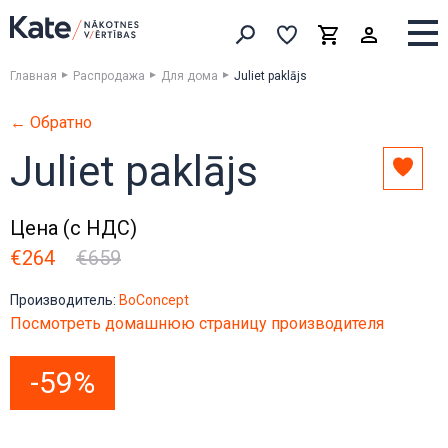
Выборка
Выборка
Корзина
Искать товары
Главная
Распродажа
Для дома
Juliet paklājs
← Обратно
Juliet paklājs
Доба
в
выбо
Цена (с НДС)
€264
€659
Производитель:
BoConcept
Посмотреть домашнюю страницу производителя
-59%