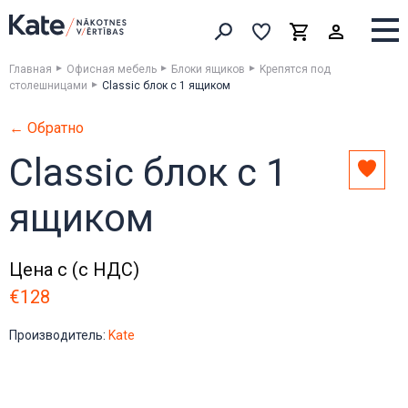
Выборка
Выборка
Корзина
Искать товары
Главная
Офисная мебель
Блоки ящиков
Kрепятся под
столешницами
Classic блок с 1 ящиком
← Обратно
Classic блок с 1
Доба
в
ящиком
выбо
Цена с (с НДС)
€128
Производитель:
Kate