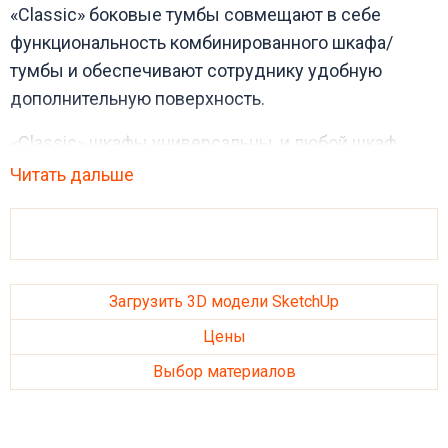
«Classic» боковые тумбы совмещают в себе
функциональность комбинированного шкафа/
тумбы и обеспечивают сотруднику удобную
дополнительную поверхность.
«Classic» шкафы универсальны, и любой шкаф
будет совместим с
коллекциями столов KATE
.
Читать дальше
Загрузить 3D модели SketchUp
Цены
Выбор материалов