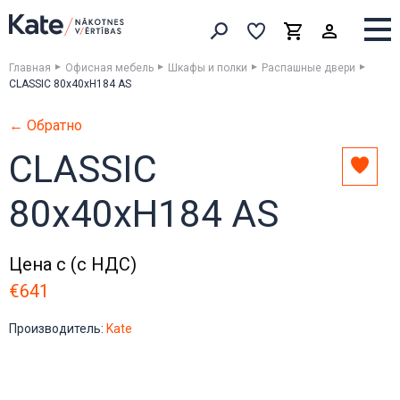
Выборка
Выборка
Корзина
Искать товары
Главная
Офисная мебель
Шкафы и полки
Распашные двери
CLASSIC 80x40xH184 AS
← Обратно
CLASSIC
Доба
в
80x40xH184 AS
выбо
Цена с (с НДС)
€641
Производитель:
Kate