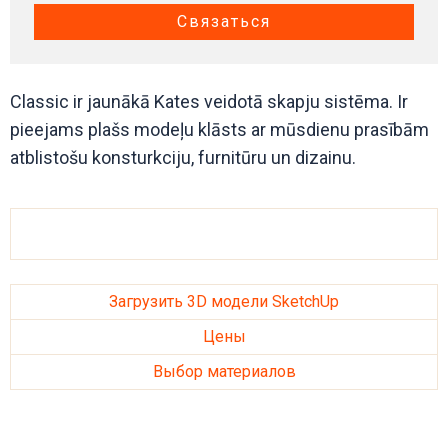
Связаться
Classic ir jaunākā Kates veidotā skapju sistēma. Ir
pieejams plašs modeļu klāsts ar mūsdienu prasībām
atblistošu konsturkciju, furnitūru un dizainu.
Загрузить 3D модели SketchUp
Цены
Выбор материалов