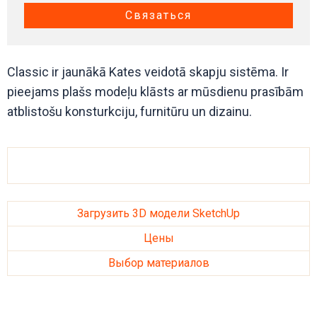
Связаться
Classic ir jaunākā Kates veidotā skapju sistēma. Ir
pieejams plašs modeļu klāsts ar mūsdienu prasībām
atblistošu konsturkciju, furnitūru un dizainu.
Загрузить 3D модели SketchUp
Цены
Выбор материалов