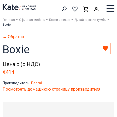
Выборка
Выборка
Корзина
Искать товары
Главная
Офисная мебель
Блоки ящиков
Дизайнерские тумбы
Boxie
← Обратно
Boxie
Доба
в
выбо
Цена с (с НДС)
€414
Производитель:
Pedrali
Посмотреть домашнюю страницу производителя