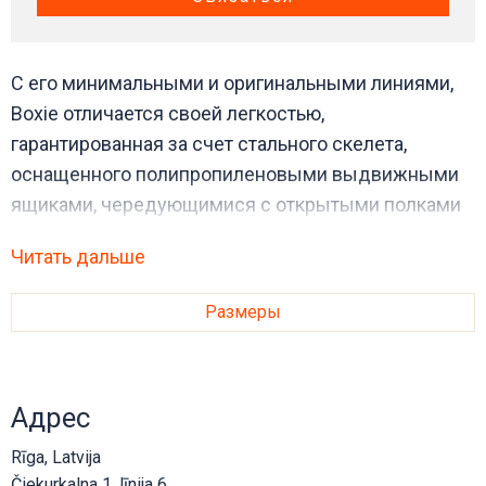
С его минимальными и оригинальными линиями,
Boxie отличается своей легкостью,
гарантированная за счет стального скелета,
оснащенного полипропиленовыми выдвижными
ящиками, чередующимися с открытыми полками
из того же материала. Данная конфигурация
Читать дальше
оснащена тремя выдвижными ящиками со
встроенными ручками и вращающимися
Размеры
блокируемыми колесиками.
Адрес
Rīga, Latvija
Čiekurkalna 1. līnija 6