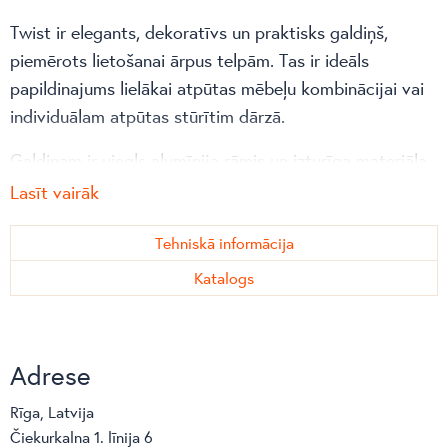
Twist ir elegants, dekoratīvs un praktisks galdiņš,
piemērots lietošanai ārpus telpām. Tas ir ideāls
papildinajums lielākai atpūtas mēbeļu kombinācijai vai
individuālam atpūtas stūrītim dārzā.
Galdiņam ir viegls alumīnija rāmis un izturīga materiāla
galda virsma. Rāmja dekorartīvais kāju stiprinājums
Lasīt vairāk
citādi vienkaršajam galdiņam piešķir papildus apjomu.
Gada aukstajos mēnešos galdiņš lieliski papildinās
Tehniskā informācija
mājas iekštelpu interjeru.
Katalogs
Galdiņi pieejami vairākos izmēros un materiālos.
Adrese
Rīga, Latvija
Čiekurkalna 1. līnija 6