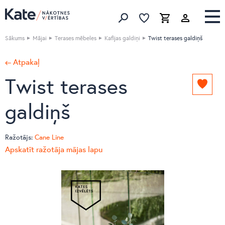
Izlase
Izlase
Grozs
Meklēt produktus
Sākums
Mājai
Terases mēbeles
Kafijas galdiņi
Twist terases galdiņš
← Atpakaļ
Twist terases
Pievie
izlasei
galdiņš
Ražotājs:
Cane Line
Apskatīt ražotāja mājas lapu