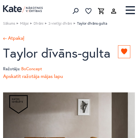
Izlase
Izlase
Grozs
Meklēt produktus
Sākums
Mājai
Dīvāni
2-vietīgi dīvāni
Taylor dīvāns-gulta
← Atpakaļ
Taylor dīvāns-gulta
Pievie
izlasei
Ražotājs:
BoConcept
Apskatīt ražotāja mājas lapu