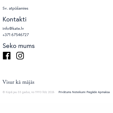
Sv. atpūšamies
Kontakti
info@kate.lv
+371 67546727
Seko mums
Facebook
Instagram
Visur kā mājās
© Kopā jau 33 gadus, no 1993 līdz 2026
Privātums
Noteikumi
Piegāde
Apmaksa