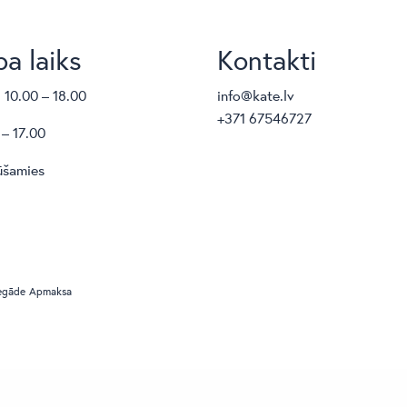
a laiks
Kontakti
. 10.00 – 18.00
info@kate.lv
+371 67546727
 – 17.00
ūšamies
egāde
Apmaksa