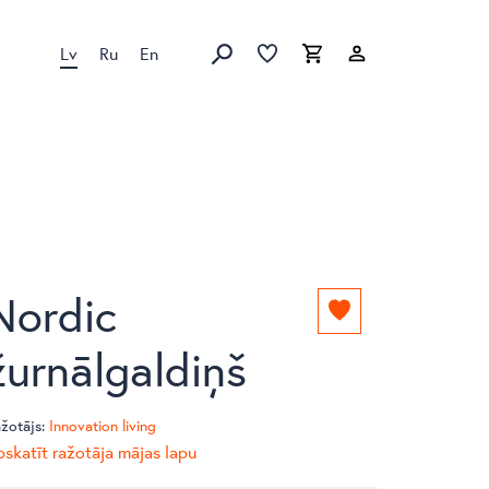
Lv
Ru
En
Izlase
Izlase
Grozs
Meklēt produktus
Nordic
Pievienot
izlasei
žurnālgaldiņš
žotājs:
Innovation living
skatīt ražotāja mājas lapu