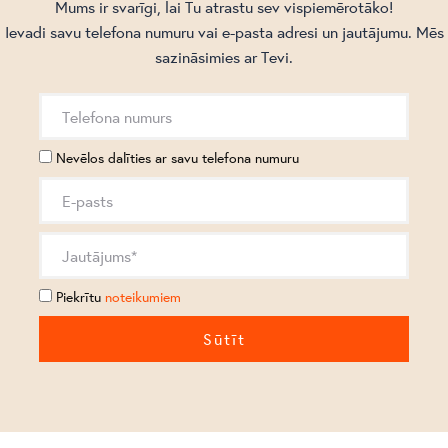
Mums ir svarīgi, lai Tu atrastu sev vispiemērotāko!
Ievadi savu telefona numuru vai e-pasta adresi un jautājumu. Mēs
sazināsimies ar Tevi.
Nevēlos dalīties ar savu telefona numuru
Piekrītu
noteikumiem