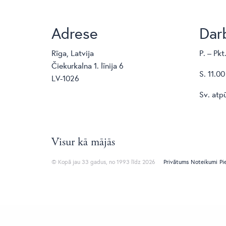
Adrese
Darb
Rīga, Latvija
P. – Pkt
Čiekurkalna 1. līnija 6
S. 11.00
LV-1026
Sv. atp
Visur kā mājās
© Kopā jau 33 gadus, no 1993 līdz 2026
Privātums
Noteikumi
Pi