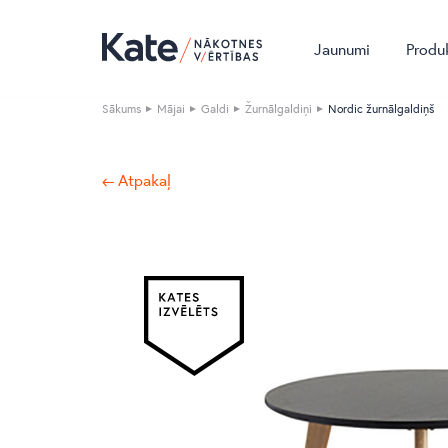
Jaunumi
Produ
Sākums
Mājai
Galdi
Žurnālgaldiņi
Nordic žurnālgaldiņš
← Atpakaļ