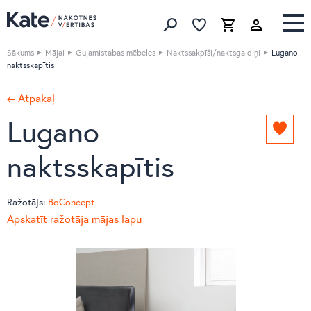
Izlase
Izlase
Grozs
Meklēt produktus
Sākums
Mājai
Guļamistabas mēbeles
Naktssakpīši/naktsgaldiņi
Lugano
naktsskapītis
← Atpakaļ
Lugano
Pievie
izlasei
naktsskapītis
Ražotājs:
BoConcept
Apskatīt ražotāja mājas lapu