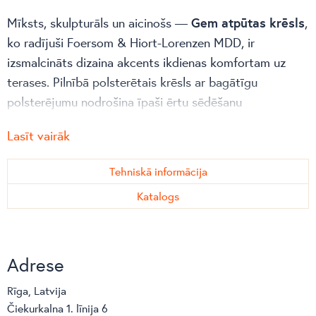
Mīksts, skulpturāls un aicinošs —
Gem atpūtas krēsls
,
ko radījuši Foersom & Hiort-Lorenzen MDD, ir
izsmalcināts dizaina akcents ikdienas komfortam uz
terases. Pilnībā polsterētais krēsls ar bagātīgu
polsterējumu nodrošina īpaši ērtu sēdēšanu
nesteidzīgai atpūtai, lasīšanai vai sarunām patīkamā
Lasīt vairāk
gaisotnē.
Krēsls aprīkots ar diskrētu
Tehniskā informācija
360° rotējošu tīkkoka
pamatni
, kas piešķir dizainam smalku funkcionalitāti un
Katalogs
ļauj tam viegli pielāgoties jūsu kustībām. Organiskā
forma rada relaksētu, bet vienlaikus elegantu tēlu, kas
lieliski iederas gan modernās ārtelpās, gan stilīgās
Adrese
lounge zonās.
Rīga, Latvija
Pateicoties
Cane-line QuickDry & Airflow
sistēmai,
Čiekurkalna 1. līnija 6