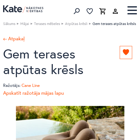
Izlase
Izlase
Grozs
Meklēt produktus
Sākums
Mājai
Terases mēbeles
Atpūtas krēsli
Gem terases atpūtas krēsls
← Atpakaļ
Gem terases
Pievie
izlasei
atpūtas krēsls
Ražotājs:
Cane Line
Apskatīt ražotāja mājas lapu