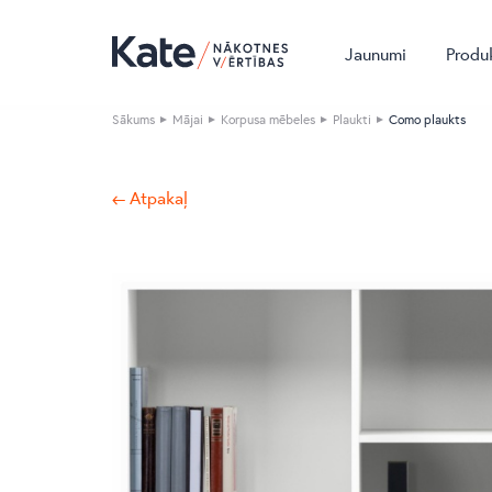
Jaunumi
Produ
Sākums
Mājai
Korpusa mēbeles
Plaukti
Como plaukts
← Atpakaļ