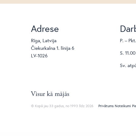
Adrese
Darb
Rīga, Latvija
P. – Pkt
Čiekurkalna 1. līnija 6
S. 11.00
LV-1026
Sv. atp
Visur kā mājās
© Kopā jau 33 gadus, no 1993 līdz 2026
Privātums
Noteikumi
Pi