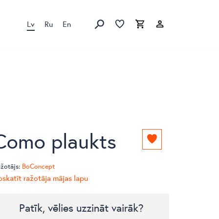
Lv
Ru
En
Izlase
Izlase
Grozs
Meklēt produktus
Como plaukts
Pievienot
izlasei
žotājs:
BoConcept
skatīt ražotāja mājas lapu
Patīk, vēlies uzzināt vairāk?