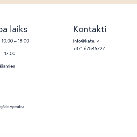
a laiks
Kontakti
. 10.00 – 18.00
info@kate.lv
+371 67546727
 – 17.00
ūšamies
egāde
Apmaksa