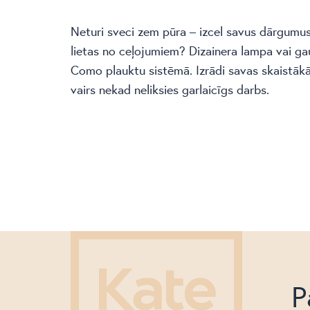
Neturi sveci zem pūra – izcel savus dārgumu
lietas no ceļojumiem? Dizainera lampa vai gaum
Como plauktu sistēmā. Izrādi savas skaistākā
vairs nekad neliksies garlaicīgs darbs.
P