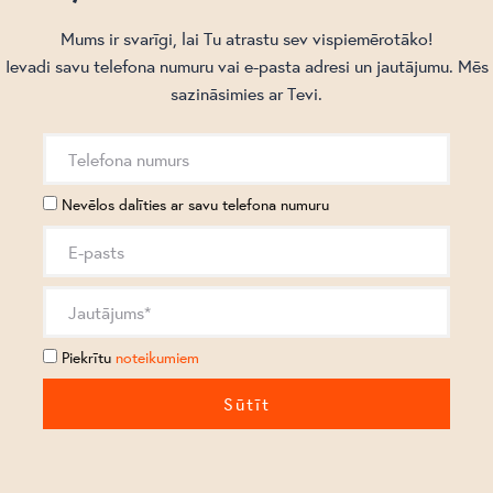
Mums ir svarīgi, lai Tu atrastu sev vispiemērotāko!
Ievadi savu telefona numuru vai e-pasta adresi un jautājumu. Mēs
sazināsimies ar Tevi.
Nevēlos dalīties ar savu telefona numuru
Piekrītu
noteikumiem