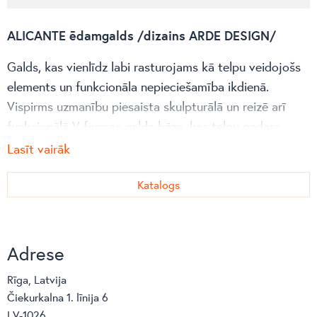
ALICANTE ēdamgalds /dizains ARDE DESIGN/
Galds, kas vienlīdz labi rasturojams kā telpu veidojošs
elements un funkcionāla nepieciešamība ikdienā.
Vispirms uzmanību piesaista skulpturālā un reizē arī
funkcionālā V formas galda bāze, kas telpu padara
vizuāli plašāku un galda dizainam piešķir vieglumu. Šāda
Lasīt vairāk
forma nerada ierastos šķēršļus sēžot- kājām atvēlēts
vairāk vietas. Rezultātā rodas brīvāka atmosfēra,
Katalogs
izbaudot katru ēdienreizi.
Alicante galda virsma ir gluda, radot pārsteidzošu
Adrese
kontrastu galda kopējā dizainā. Galds pieejams dažādu
krāsu un materiālu kombinācijās. Galda virsma pieejama
Rīga, Latvija
fiksētā izmērā vai 2 pagarināmos izmēros. Kājas bāze
Čiekurkalna 1. līnija 6
pieejama 2 izmēros.
LV-1026