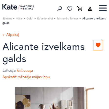
Izlase
Izlase
Grozs
Meklēt produktus
Sākums
Mājai
Galdi
Ēdamistabai
Taisnstūra formas
Alicante izvelkams
galds
← Atpakaļ
Alicante izvelkams
Pievie
izlasei
galds
Ražotājs:
BoConcept
Apskatīt ražotāja mājas lapu