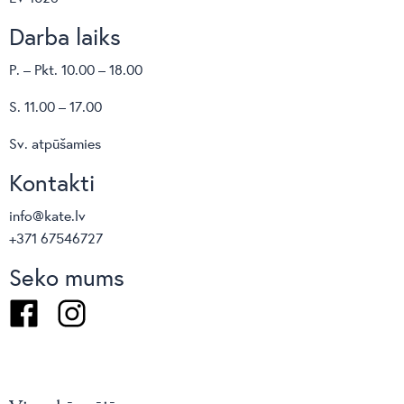
Darba laiks
Izmēri: mazā bāze/fiksēta izmēra virsma:
H74.5xL182xW100cm; mazā bāze/izvelkama virsma:
P. – Pkt. 10.00 – 18.00
H74.5xL140/190xW100cm; lielā bāze/izvelkama
S. 11.00 – 17.00
virsma: H74.5xL183/263xW100cm
Sv. atpūšamies
Krāsas: Virsma: riekstkoka finierējums,, matēts balts
Kontakti
krāsots, tumši pelēka akmens keramika, tumši pelēka
akmens keramika. / Bāze: matēts melns krāsots, matēts
info@kate.lv
balts krāsots.
+371 67546727
Seko mums
Facebook
Instagram