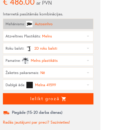
€
486.00
ar PVN
Internetā pasūtāmās kombinācijas.
Mehānisms
:
Autosinhro
Atzveltnes Plastikāts
:
Melns
Roku balsti
:
2D roku balsti
Pamatne
:
Melns plastikāts
Žaketes pakaramais
:
Nē
Dabīgā āda
:
Melna 41599
Ielikt grozā
Piegāde (
15-20
darba dienas)
Radās jautājumi par preci? Sazinieties!