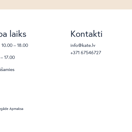
a laiks
Kontakti
. 10.00 – 18.00
info@kate.lv
+371 67546727
 – 17.00
ūšamies
egāde
Apmaksa