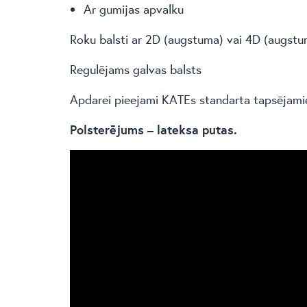
Ar gumijas apvalku
Roku balsti ar 2D (augstuma) vai 4D (augstu
Regulējams galvas balsts
Apdarei pieejami KATEs standarta tapsējamie
Polsterējums – lateksa putas.