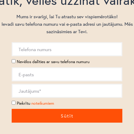
atīk, vēlies uzzināt vairā
Mums ir svarīgi, lai Tu atrastu sev vispiemērotāko!
Ievadi savu telefona numuru vai e-pasta adresi un jautājumu. Mēs
sazināsimies ar Tevi.
Nevēlos dalīties ar savu telefona numuru
Piekrītu
noteikumiem