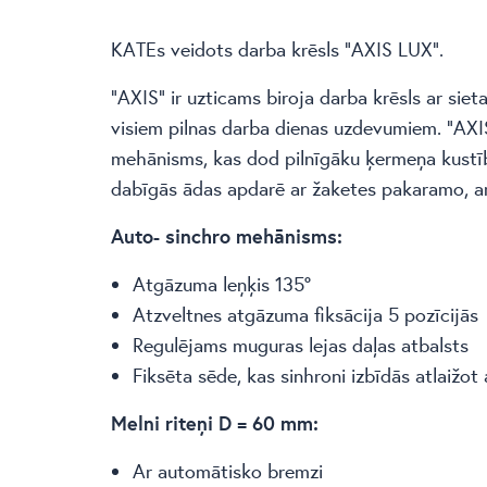
KATEs veidots darba krēsls “AXIS LUX”.
“AXIS” ir uzticams biroja darba krēsls ar sieta a
visiem pilnas darba dienas uzdevumiem. “AXIS”
mehānisms, kas dod pilnīgāku ķermeņa kustību 
dabīgās ādas apdarē ar žaketes pakaramo, ar 
Auto- sinchro mehānisms:
Atgāzuma leņķis 135°
Atzveltnes atgāzuma fiksācija 5 pozīcijās
Regulējams muguras lejas daļas atbalsts
Fiksēta sēde, kas sinhroni izbīdās atlaižot 
Melni riteņi D = 60 mm:
Ar automātisko bremzi