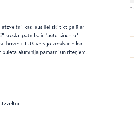
At
tzveltni, kas ļaus lieliski tikt galā ar
 krēsla īpatnība ir “auto-sinchro”
brīvību. LUX versijā krēsls ir pilnā
pulēta alumīnija pamatni un riteņiem.
atzveltni