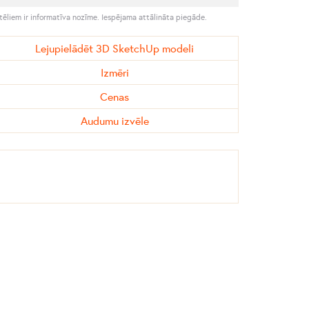
tēliem ir informatīva nozīme. Iespējama attālināta piegāde.
Lejupielādēt 3D SketchUp modeli
Izmēri
Cenas
Audumu izvēle