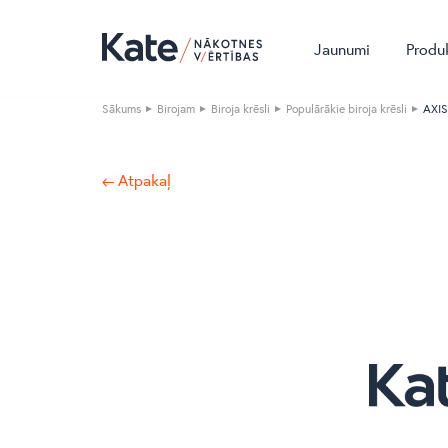
Jaunumi
Produ
Sākums
Birojam
Biroja krēsli
Populārākie biroja krēsli
AXIS
← Atpakaļ