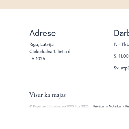
Adrese
Darb
Rīga, Latvija
P. – Pkt
Čiekurkalna 1. līnija 6
S. 11.00
LV-1026
Sv. atp
Visur kā mājās
© Kopā jau 33 gadus, no 1993 līdz 2026
Privātums
Noteikumi
Pi