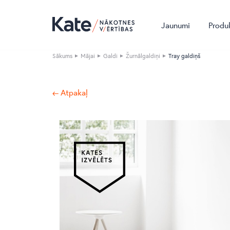
Jaunumi
Produ
Sākums
Mājai
Galdi
Žurnālgaldiņi
Tray galdiņš
← Atpakaļ