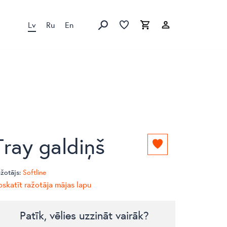
Lv
Ru
En
Izlase
Izlase
Grozs
Meklēt produktus
Tray galdiņš
Pievienot
izlasei
žotājs:
Softline
skatīt ražotāja mājas lapu
Patīk, vēlies uzzināt vairāk?