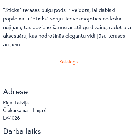
“Sticks” terases puķu pods ir veidots, lai dabiski
papildinātu “Sticks” sēriju. Iedvesmojoties no koka
nūjiņām, tas apvieno šarmu ar stilīgu dizainu, radot āra
aksesuāru, kas nodrošinās elegantu vidi jūsu terases
augiem.
Katalogs
Adrese
Rīga, Latvija
Čiekurkalna 1. līnija 6
LV-1026
Darba laiks