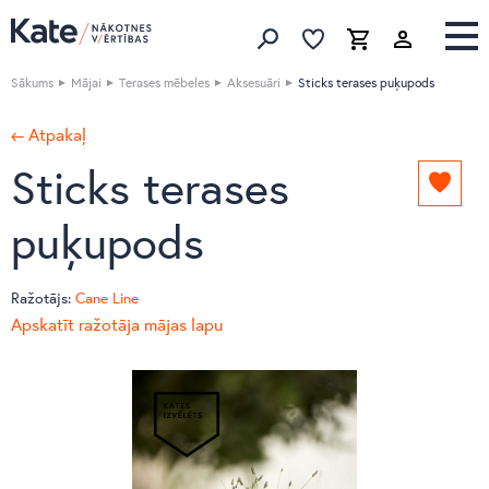
Izlase
Izlase
Grozs
Meklēt produktus
Sākums
Mājai
Terases mēbeles
Aksesuāri
Sticks terases puķupods
← Atpakaļ
Sticks terases
Pievie
izlasei
puķupods
Ražotājs:
Cane Line
Apskatīt ražotāja mājas lapu