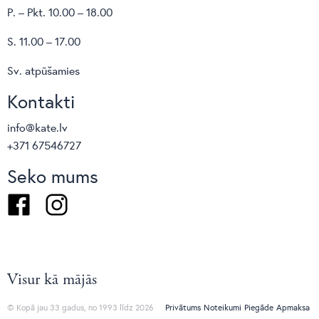
P. – Pkt. 10.00 – 18.00
S. 11.00 – 17.00
Sv. atpūšamies
Kontakti
info@kate.lv
+371 67546727
Seko mums
Facebook
Instagram
Visur kā mājās
© Kopā jau 33 gadus, no 1993 līdz 2026
Privātums
Noteikumi
Piegāde
Apmaksa