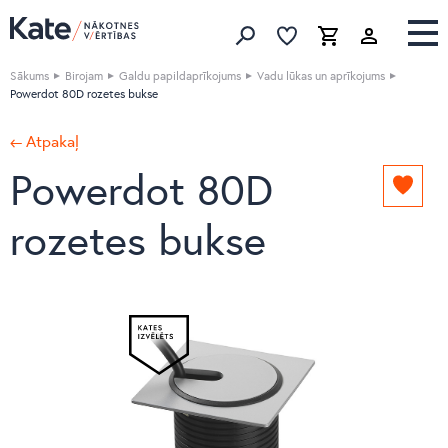
Izlase
Izlase
Grozs
Meklēt produktus
Sākums
Birojam
Galdu papildaprīkojums
Vadu lūkas un aprīkojums
Powerdot 80D rozetes bukse
← Atpakaļ
Powerdot 80D
Pievie
izlasei
rozetes bukse