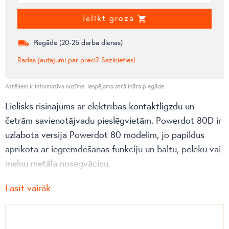
Ielikt grozā
Piegāde (
20-25
darba dienas)
Radās jautājumi par preci? Sazinieties!
Attēliem ir informatīva nozīme. Iespējama attālināta piegāde.
Lielisks risinājums ar elektrības kontaktligzdu un
četrām savienotājvadu pieslēgvietām. Powerdot 80D ir
uzlabota versija Powerdot 80 modelim, jo papildus
aprīkota ar iegremdēšanas funkciju un baltu, pelēku vai
melnu metāla nosegvāciņu.
Cenā iekļauta elementa montāža. (pasūtot kopā ar
Lasīt vairāk
KATEs virmu)