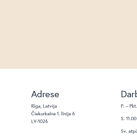
Adrese
Darb
Rīga, Latvija
P. – Pkt
Čiekurkalna 1. līnija 6
S. 11.00
LV-1026
Sv. atp