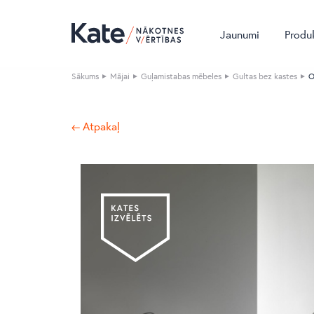
Jaunumi
Produ
Sākums
Mājai
Guļamistabas mēbeles
Gultas bez kastes
O
← Atpakaļ