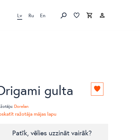
Lv
Ru
En
Izlase
Izlase
Grozs
Meklēt produktus
Origami gulta
Pievienot
izlasei
žotājs:
Dorelan
skatīt ražotāja mājas lapu
Patīk, vēlies uzzināt vairāk?