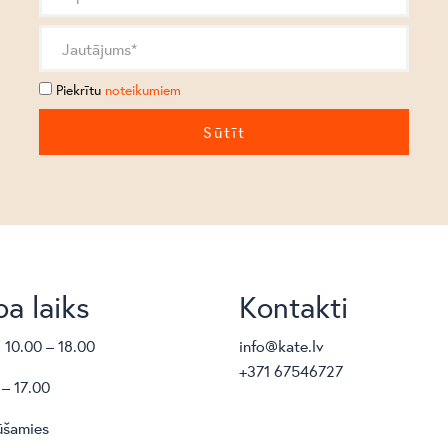
Piekrītu
noteikumiem
a laiks
Kontakti
. 10.00 – 18.00
info@kate.lv
+371 67546727
 – 17.00
ūšamies