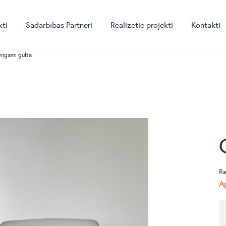
kti
Sadarbības Partneri
Realizētie projekti
Kontakti
rigami gulta
Ra
Ap