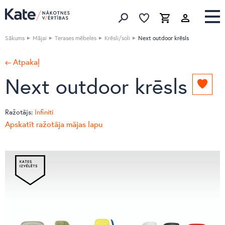
Izlase
Izlase
Grozs
Meklēt produktus
Sākums
Mājai
Terases mēbeles
Krēsli/soli
Next outdoor krēsls
← Atpakaļ
Next outdoor krēsls
Pievie
izlasei
Ražotājs:
Infiniti
Apskatīt ražotāja mājas lapu