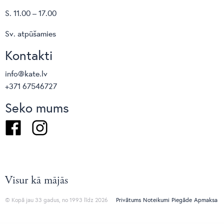
S. 11.00 – 17.00
Sv. atpūšamies
Kontakti
info@kate.lv
+371 67546727
Seko mums
Facebook
Instagram
Visur kā mājās
© Kopā jau 33 gadus, no 1993 līdz 2026
Privātums
Noteikumi
Piegāde
Apmaksa