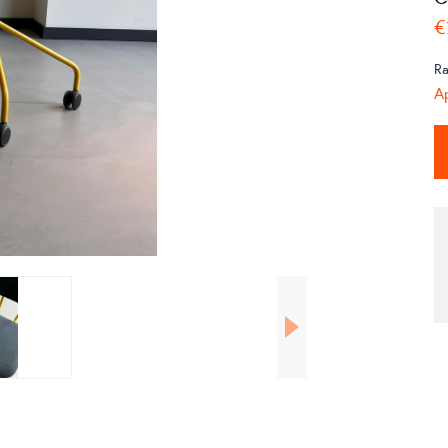
€
Ra
Ap