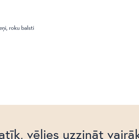
i, roku balsti
atīk, vēlies uzzināt vairā