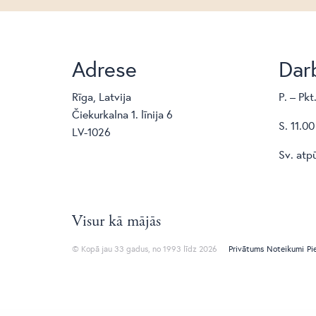
Adrese
Darb
Rīga, Latvija
P. – Pkt
Čiekurkalna 1. līnija 6
S. 11.00
LV-1026
Sv. atp
Visur kā mājās
© Kopā jau 33 gadus, no 1993 līdz 2026
Privātums
Noteikumi
Pi