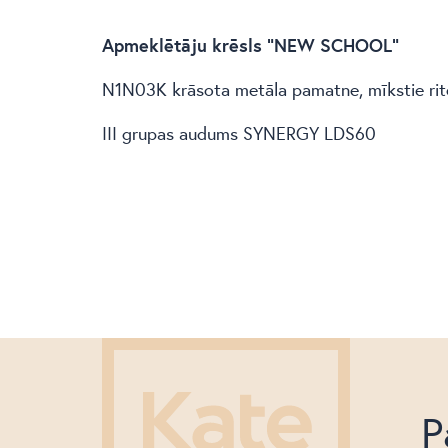
Apmeklētāju krēsls “NEW SCHOOL”
N1N03K krāsota metāla pamatne, mīkstie riteņ
III grupas audums SYNERGY LDS60
P