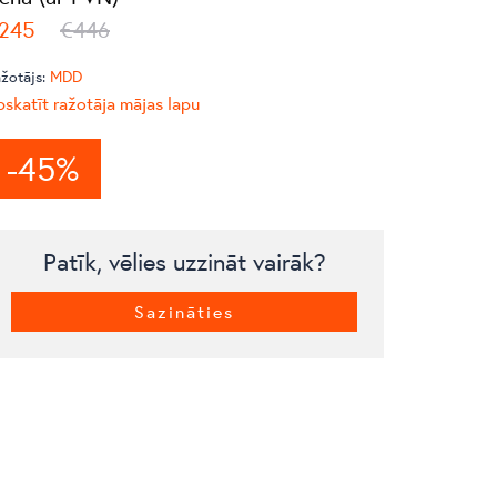
245
€446
žotājs:
MDD
skatīt ražotāja mājas lapu
-45%
Patīk, vēlies uzzināt vairāk?
Sazināties