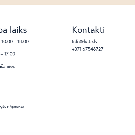
a laiks
Kontakti
. 10.00 – 18.00
info@kate.lv
+371 67546727
 – 17.00
ūšamies
egāde
Apmaksa