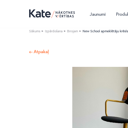
Jaunumi
Produ
Sākums
Izpārdošana
Birojam
New School apmeklētāju krēsls
← Atpakaļ