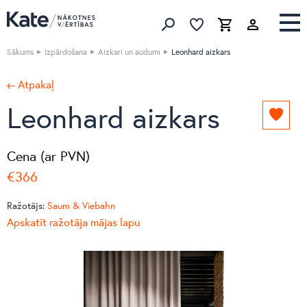
Izlase
Izlase
Grozs
Meklēt produktus
Sākums
Izpārdošana
Aizkari un audumi
Leonhard aizkars
← Atpakaļ
Leonhard aizkars
Pievie
izlasei
Cena (ar PVN)
€366
Ražotājs:
Saum & Viebahn
Apskatīt ražotāja mājas lapu