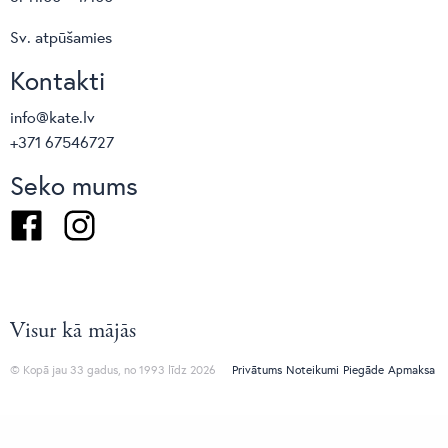
Sv. atpūšamies
Kontakti
info@kate.lv
+371 67546727
Seko mums
Facebook
Instagram
Visur kā mājās
© Kopā jau 33 gadus, no 1993 līdz 2026
Privātums
Noteikumi
Piegāde
Apmaksa