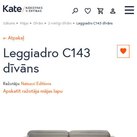
Izlase
Izlase
Grozs
Meklēt produktus
Sākums
Mājai
Dīvāni
2-vietīgi dīvāni
Leggiadro C143 dīvāns
← Atpakaļ
Leggiadro C143
Pievie
izlasei
dīvāns
Ražotājs:
Natuzzi Editions
Apskatīt ražotāja mājas lapu