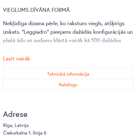
VIEGLUMS DĪVĀNA FORMĀ
Nekļūdīga dizaina pērle, ko raksturo viegls, atšķirīgs
izskats. “Leggiadro” pieejams dažādās konfigurācijās un
plašā ādu un audumu klāstā vairāk kā 100 dažādos
toņos.
Lasīt vairāk
IZCILS DETAĻĀS
Tehniskā informācija
“Leggiadro” rokubalstiem ir īpaši veidota spārnu forma,
kuru pa perimetru noslēdz dekoratīva vīle.
Katalogs
GAISĪGS kOMFORTS
Dīvāna karkass balstīts uz divām izsmalcinātām,
Adrese
eleganta dizaina metāla sliedēm matēti melnā krāsā.
Rīga, Latvija
Čiekurkalna 1. līnija 6