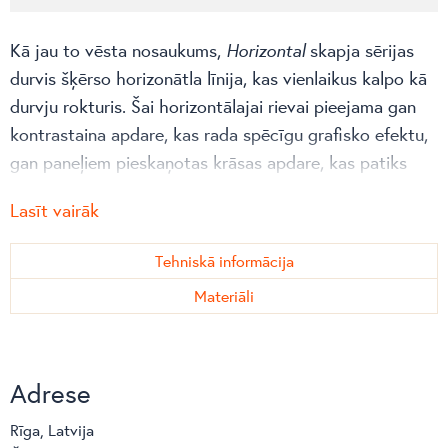
Kā jau to vēsta nosaukums,
Horizontal
skapja sērijas
durvis šķērso horizonātla līnija, kas vienlaikus kalpo kā
durvju rokturis. Šai horizontālajai rievai pieejama gan
kontrastaina apdare, kas rada spēcīgu grafisko efektu,
gan paneļiem pieskaņotas krāsas apdare, kas patiks
tiem, kuri dod priekšroku tīriem elementiem.
Lasīt vairāk
Tehniskā informācija
Materiāli
Adrese
Rīga, Latvija