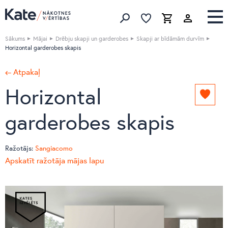
Izlase
Izlase
Grozs
Meklēt produktus
Sākums
Mājai
Drēbju skapji un garderobes
Skapji ar bīdāmām durvīm
Horizontal garderobes skapis
← Atpakaļ
Horizontal
Pievie
izlasei
garderobes skapis
Ražotājs:
Sangiacomo
Apskatīt ražotāja mājas lapu