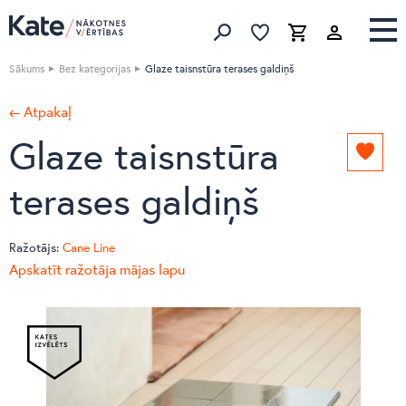
Izlase
Izlase
Grozs
Meklēt produktus
Sākums
Bez kategorijas
Glaze taisnstūra terases galdiņš
← Atpakaļ
Glaze taisnstūra
Pievie
izlasei
terases galdiņš
Ražotājs:
Cane Line
Apskatīt ražotāja mājas lapu