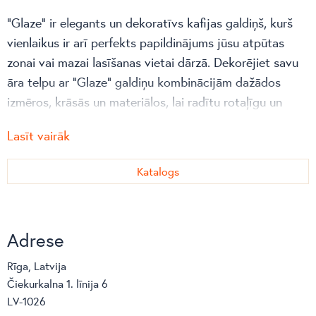
“Glaze” ir elegants un dekoratīvs kafijas galdiņš, kurš
vienlaikus ir arī perfekts papildinājums jūsu atpūtas
zonai vai mazai lasīšanas vietai dārzā. Dekorējiet savu
āra telpu ar “Glaze” galdiņu kombinācijām dažādos
izmēros, krāsās un materiālos, lai radītu rotaļīgu un
dzīvespriecīgu izskatu. “Glaze” lavas akmens galda
Lasīt vairāk
virsma ir izgatavots no dabīgiem materiāliem, tāpēc
nelielas nepilnības ir vienmēr unikālas un simboliskas.
Katalogs
Adrese
Rīga, Latvija
Čiekurkalna 1. līnija 6
LV-1026