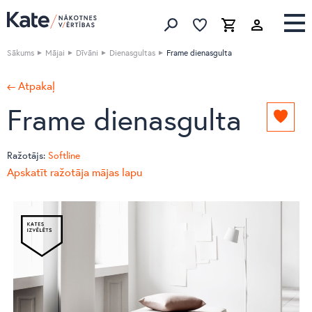
Izlase
Izlase
Grozs
Meklēt produktus
Sākums
Mājai
Dīvāni
Dienasgultas
Frame dienasgulta
← Atpakaļ
Frame dienasgulta
Pievie
izlasei
Ražotājs:
Softline
Apskatīt ražotāja mājas lapu