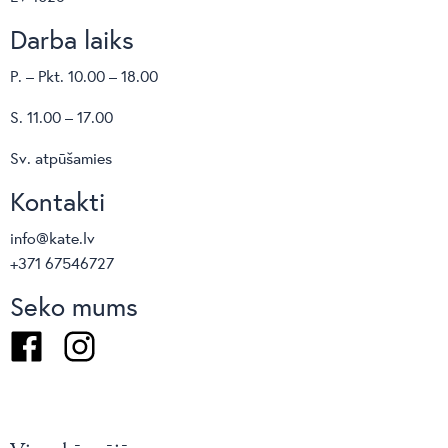
izvietojuma variācijas un izmaksas!
Darba laiks
P. – Pkt. 10.00 – 18.00
S. 11.00 – 17.00
Sv. atpūšamies
Kontakti
info@kate.lv
+371 67546727
Seko mums
Facebook
Instagram