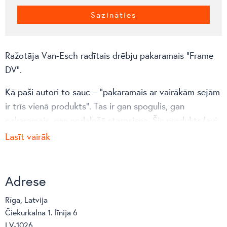
Sazināties
Ražotāja Van-Esch radītais drēbju pakaramais “Frame
DV”.
Kā paši autori to sauc – “pakaramais ar vairākām sejām
ir trīs vienā produkts”. Tas ir gan spogulis, gan
pakaramais, gan nodalošā starpsiena. Šis produkts ļauj
vaļu iztēlei, jo iepriekš pieminēto spoguli var aizstāt ar
Lasīt vairāk
citu materiālu un krāsu. Tērauda taisno leņķu rāmis ļauj
piemeklēt piemērotāko izvietošanas kombināciju un
dažādās horizontālās virsmas iespējas atdzīvina telpas
Adrese
kopskatu.
Rīga, Latvija
Čiekurkalna 1. līnija 6
Aplūko ražotāja mājaslapu, lai redzētu krāsu, materiālu,
LV-1026