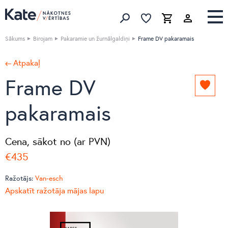
Izlase
Izlase
Grozs
Meklēt produktus
Sākums
Birojam
Pakaramie un žurnālgaldiņi
Frame DV pakaramais
← Atpakaļ
Frame DV
Pievie
izlasei
pakaramais
Cena, sākot no (ar PVN)
€435
Ražotājs:
Van-esch
Apskatīt ražotāja mājas lapu