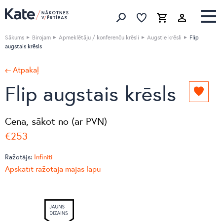
Izlase
Izlase
Grozs
Meklēt produktus
Sākums
Birojam
Apmeklētāju / konferenču krēsli
Augstie krēsli
Flip
augstais krēsls
← Atpakaļ
Flip augstais krēsls
Pievie
izlasei
Cena, sākot no (ar PVN)
€253
Ražotājs:
Infiniti
Apskatīt ražotāja mājas lapu