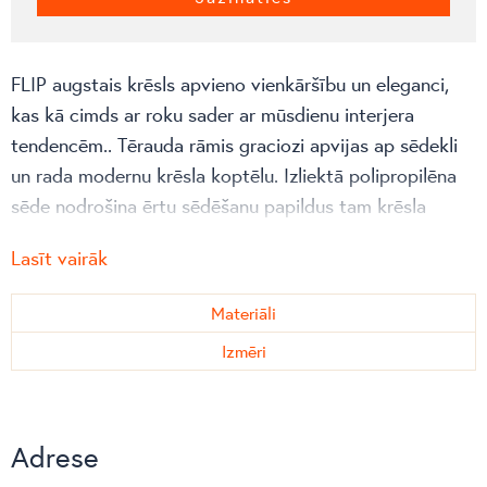
FLIP augstais krēsls apvieno vienkāršību un eleganci,
kas kā cimds ar roku sader ar mūsdienu interjera
tendencēm.. Tērauda rāmis graciozi apvijas ap sēdekli
un rada modernu krēsla koptēlu. Izliektā polipropilēna
sēde nodrošina ērtu sēdēšanu papildus tam krēsla
izskatu var pielāgot dažādās krāsu kombinācijās, veido
Lasīt vairāk
gan kontrastējošas, gan “tonis tonī” kombinācijas.
FLIP krēsla dizains ir daudzpusīgs un lieliski iederas gan
Materiāli
bāros un kafejnīcās, gan mājās, birojos vai kopstrādes
Izmēri
telpās.
Flip krēsls pieejams 2 augstumos:
Adrese
Bāra 750 mm