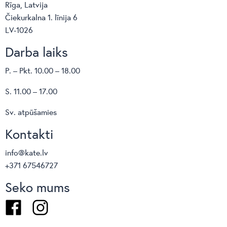
Rīga, Latvija
Virtuves 650 mm
Čiekurkalna 1. līnija 6
Abu krēslu konfigurācijas iespējas var apskatīt ražotāja
LV-1026
mājaslapā:
Flip bar stool
,
Flip kitchen stool
Darba laiks
P. – Pkt. 10.00 – 18.00
S. 11.00 – 17.00
Sv. atpūšamies
Kontakti
info@kate.lv
+371 67546727
Seko mums
Facebook
Instagram