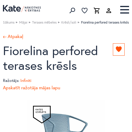
Izlase
Izlase
Grozs
Meklēt produktus
Sākums
Mājai
Terases mēbeles
Krēsli/soli
Fiorelina perfored terases krēsls
← Atpakaļ
Fiorelina perfored
Pievie
izlasei
terases krēsls
Ražotājs:
Infiniti
Apskatīt ražotāja mājas lapu