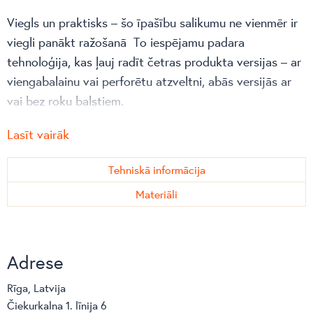
Viegls un praktisks – šo īpašību salikumu ne vienmēr ir
viegli panākt ražošanā To iespējamu padara
tehnoloģija, kas ļauj radīt četras produkta versijas – ar
viengabalainu vai perforētu atzveltni, abās versijās ar
vai bez roku balstiem.
Ideāls krēsls kafejnīcām, viesnīcām un ārtelpu zonām,
Lasīt vairāk
bet, pateicoties īpašajam dizainam, Fiorellina iederēsies
ne tikai publiskā, bet arī privātā vidē.
Tehniskā informācija
Materiāli
Adrese
Rīga, Latvija
Čiekurkalna 1. līnija 6