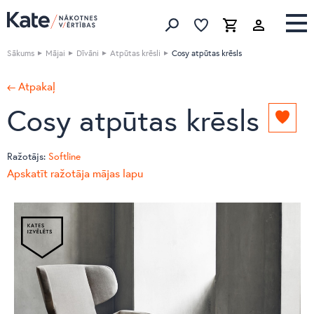
Izlase
Izlase
Grozs
Meklēt produktus
Sākums
Mājai
Dīvāni
Atpūtas krēsli
Cosy atpūtas krēsls
← Atpakaļ
Cosy atpūtas krēsls
Pievie
izlasei
Ražotājs:
Softline
Apskatīt ražotāja mājas lapu