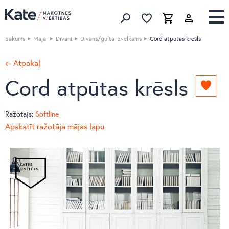
Izlase
Izlase
Grozs
Meklēt produktus
Sākums
Mājai
Dīvāni
Dīvāns/gulta izvelkams
Cord atpūtas krēsls
← Atpakaļ
Cord atpūtas krēsls
Pievie
izlasei
Ražotājs:
Softline
Apskatīt ražotāja mājas lapu