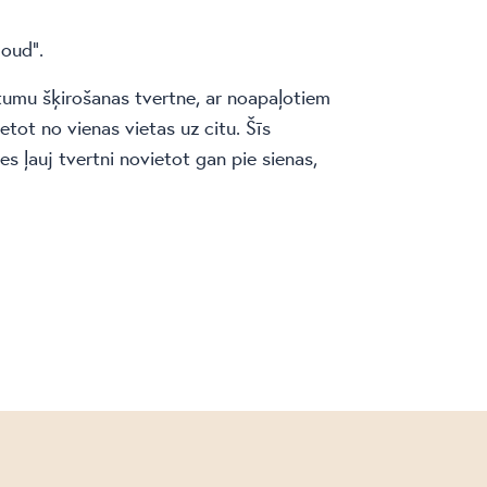
loud”.
itumu šķirošanas tvertne, ar noapaļotiem
ietot no vienas vietas uz citu. Šīs
s ļauj tvertni novietot gan pie sienas,