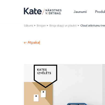
Jaunumi
Produ
Sākums
Birojam
Biroja skapji un plaukti
Cloud atkritumu tve
← Atpakaļ