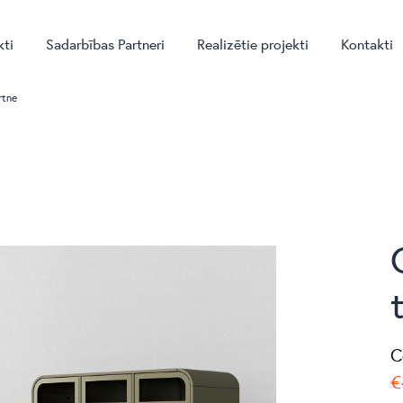
kti
Sadarbības Partneri
Realizētie projekti
Kontakti
rtne
C
€