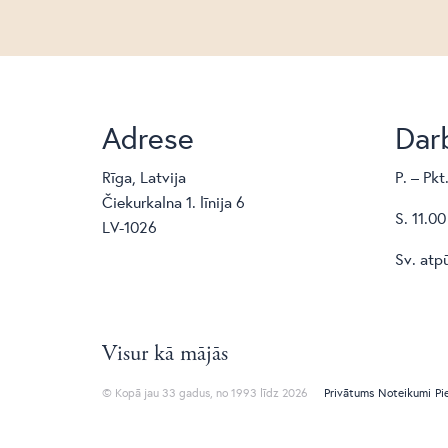
Adrese
Darb
Rīga, Latvija
P. – Pkt
Čiekurkalna 1. līnija 6
S. 11.00
LV-1026
Sv. atp
Visur kā mājās
© Kopā jau 33 gadus, no 1993 līdz 2026
Privātums
Noteikumi
Pi