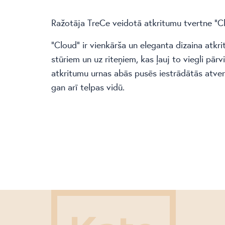
Ražotāja TreCe veidotā atkritumu tvertne “C
“Cloud” ir vienkārša un eleganta dizaina atkr
stūriem un uz riteņiem, kas ļauj to viegli pārv
atkritumu urnas abās pusēs iestrādātās atvere
gan arī telpas vidū.