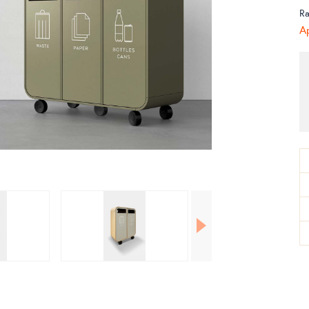
Ra
Ap