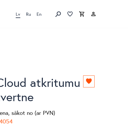
Lv
Ru
En
Izlase
Izlase
Grozs
Meklēt produktus
Cloud atkritumu
Pievienot
izlasei
tvertne
ena, sākot no (ar PVN)
4054