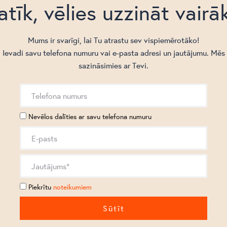
atīk, vēlies uzzināt vairā
Mums ir svarīgi, lai Tu atrastu sev vispiemērotāko!
Ievadi savu telefona numuru vai e-pasta adresi un jautājumu. Mēs
sazināsimies ar Tevi.
Nevēlos dalīties ar savu telefona numuru
Piekrītu
noteikumiem