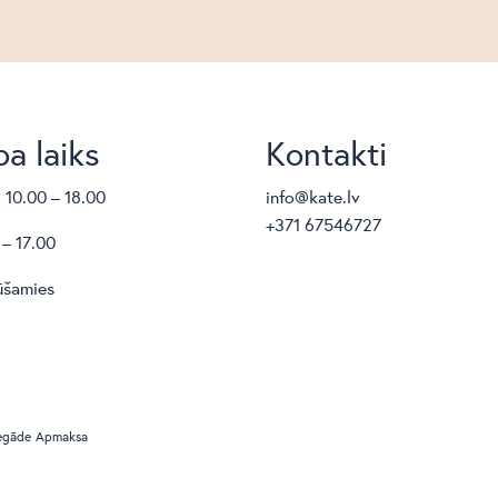
a laiks
Kontakti
. 10.00 – 18.00
info@kate.lv
+371 67546727
 – 17.00
ūšamies
egāde
Apmaksa