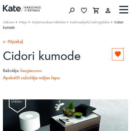
Izlase
Izlase
Grozs
Meklēt produktus
Sākums
Mājai
Guļamistabas mēbeles
Naktssakpīši/naktsgaldiņi
Cidori
kumode
← Atpakaļ
Cidori kumode
Pievie
izlasei
Ražotājs:
Sangiacomo
Apskatīt ražotāja mājas lapu