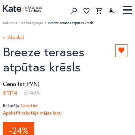
Izlase
Izlase
Grozs
Meklēt produktus
Sākums
Bez kategorijas
Breeze terases atpūtas krēsls
← Atpakaļ
Breeze terases
Pievie
izlasei
atpūtas krēsls
Cena (ar PVN)
€1114
€1485
Ražotājs:
Cane Line
Apskatīt ražotāja mājas lapu
-24%