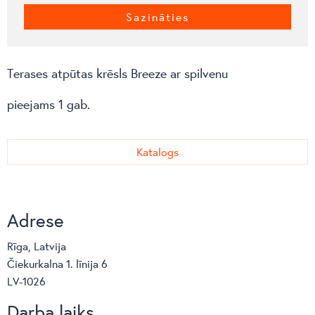
Sazināties
Terases atpūtas krēsls Breeze ar spilvenu
pieejams 1 gab.
Katalogs
Adrese
Rīga, Latvija
Čiekurkalna 1. līnija 6
LV-1026
Darba laiks