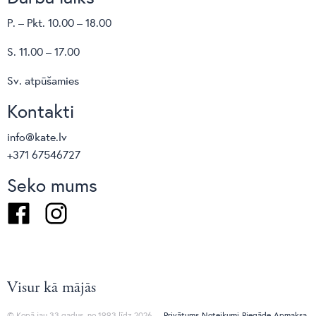
P. – Pkt. 10.00 – 18.00
S. 11.00 – 17.00
Sv. atpūšamies
Kontakti
info@kate.lv
+371 67546727
Seko mums
Facebook
Instagram
Visur kā mājās
© Kopā jau 33 gadus, no 1993 līdz 2026
Privātums
Noteikumi
Piegāde
Apmaksa