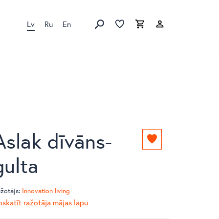
Lv
Ru
En
Izlase
Izlase
Grozs
Meklēt produktus
Aslak dīvāns-
Pievienot
izlasei
gulta
žotājs:
Innovation living
skatīt ražotāja mājas lapu