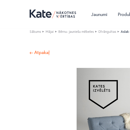
Jaunumi
Produ
Sākums
Mājai
Bērnu- jauniešu mēbeles
Dīvāngultas
Aslak 
← Atpakaļ