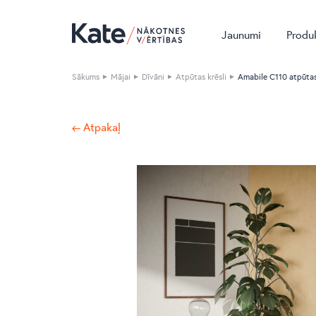
Jaunumi
Produ
Sākums
Mājai
Dīvāni
Atpūtas krēsli
Amabile C110 atpūtas
← Atpakaļ