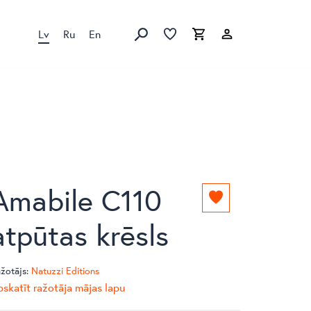
Lv
Ru
En
Izlase
Izlase
Grozs
Meklēt produktus
Amabile C110
Pievienot
izlasei
atpūtas krēsls
žotājs:
Natuzzi Editions
skatīt ražotāja mājas lapu