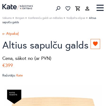
Izlase
Izlase
Grozs
Meklēt produktus
Sākums
Birojam
Konferenču galdi un mēbeles
Nošķelta elipse
Altius
sapulču galds
← Atpakaļ
Altius sapulču galds
Pievie
izlasei
Cena, sākot no (ar PVN)
€399
Ražotājs:
Kate