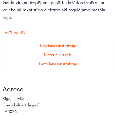
Galda virsmu iespējams pasūtīt dažādos izmēros ar
kolekcijai raksturīgo elektroniski regulējamo metāla
kāju.
Regulējamās virsmas materiālus var izvēlēties no KATEs
Lasīt vairāk
materiālu sortimenta.
Kopšanas instrukcija
Metāla daļas pieejamas trīs krāsu variantos:
Materiālu izvēle
melnā,
Lietošanas instrukcija
sudrabpelēkā,
baltā.
Adrese
Rīga, Latvija
Čiekurkalna 1. līnija 6
LV-1026