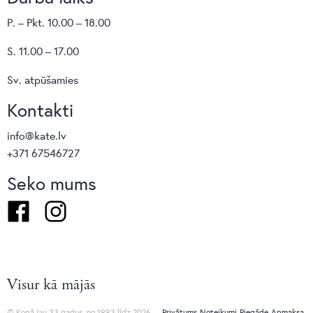
P. – Pkt. 10.00 – 18.00
S. 11.00 – 17.00
Sv. atpūšamies
Kontakti
info@kate.lv
+371 67546727
Seko mums
Facebook
Instagram
Visur kā mājās
© Kopā jau 33 gadus, no 1993 līdz 2026
Privātums
Noteikumi
Piegāde
Apmaksa