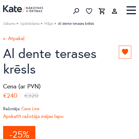
Izlase
Izlase
Grozs
Meklēt produktus
Sākums
Izpārdošana
Mājai
Al dente terases krēsls
← Atpakaļ
Al dente terases
Pievie
izlasei
krēsls
Cena (ar PVN)
€240
€320
Ražotājs:
Cane Line
Apskatīt ražotāja mājas lapu
-25%