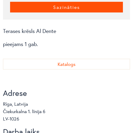
Sazināties
Terases krēsls Al Dente
pieejams 1 gab.
Katalogs
Adrese
Rīga, Latvija
Čiekurkalna 1. līnija 6
LV-1026
Darba laiks