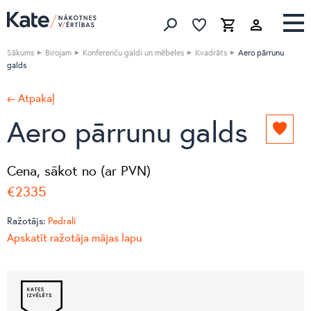
Izlase
Izlase
Grozs
Meklēt produktus
Sākums
Birojam
Konferenču galdi un mēbeles
Kvadrāts
Aero pārrunu
galds
← Atpakaļ
Aero pārrunu galds
Pievie
izlasei
Cena, sākot no (ar PVN)
€2335
Ražotājs:
Pedrali
Apskatīt ražotāja mājas lapu