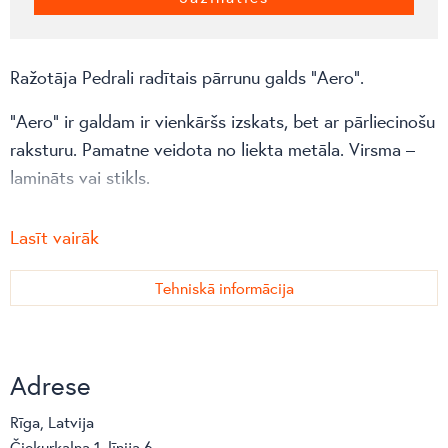
Ražotāja Pedrali radītais pārrunu galds “Aero”.
“Aero” ir galdam ir vienkāršs izskats, bet ar pārliecinošu
raksturu. Pamatne veidota no liekta metāla. Virsma –
lamināts vai stikls.
Vairāk var uzzināt
ražotāja mājaslapā
!
Lasīt vairāk
Tehniskā informācija
Adrese
Rīga, Latvija
Čiekurkalna 1. līnija 6