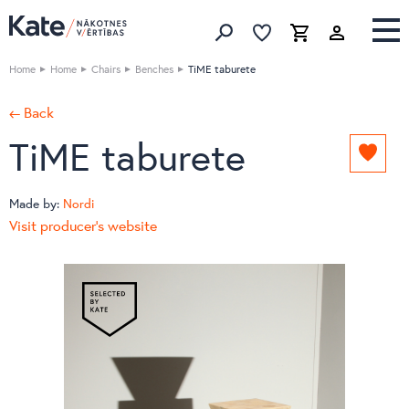
Favorites list
Favorites 
Cart
Search
Home
Home
Chairs
Benches
TiME taburete
← Back
TiME taburete
Add
to
favori
Made by:
Nordi
list
Visit producer's website