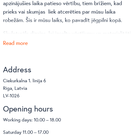
apzinājušies laika patieso vērtību, tiem brīžiem, kad
prieks vai skumjas liek atcerēties par mūsu laika
robežām. Šis ir mūsu laiks, ko pavadīt jēgpilni kopā.
Skulpturāls dizains, lai izceltu vēstījumu un materialitāti.
Dimensijas: 30 x 30 x 45 cm
Read more
Materiāls: Priedes masīvkoks, beicēts un lakotsRažots
Latvijā
Address
Dizainers Miks Pētersons
Ciekurkalna 1. linija 6
Riga, Latvia
LV-1026
Opening hours
Working days: 10.00 – 18.00
Saturday 11.00 – 17.00