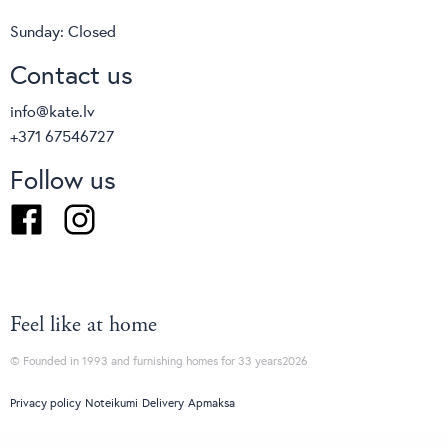
Sunday: Closed
Contact us
info@kate.lv
+371 67546727
Follow us
Facebook
Instagram
Feel like at home
© Founded in 1993 and furnishing homes for 33 years2026
Privacy policy
Noteikumi
Delivery
Apmaksa