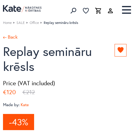
Favorites list
Favorites 
Cart
Search
Home
SALE
Office
Replay semināru krēsls
← Back
Replay semināru
Add
to
krēsls
favori
list
Price (VAT included)
€120
€212
Made by:
Kate
-43%