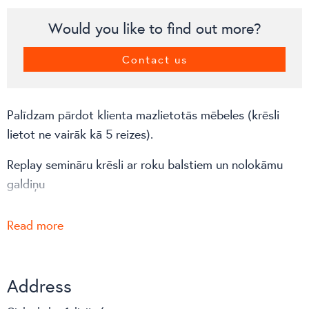
Would you like to find out more?
Contact us
Palīdzam pārdot klienta mazlietotās mēbeles (krēsli
lietot ne vairāk kā 5 reizes).
Replay semināru krēsli ar roku balstiem un nolokāmu
galdiņu
Pieejami 15 gab.
Read more
Lūgums par iegādi sazināties ar klientu pa tiešo:
Address
Līva 26187774